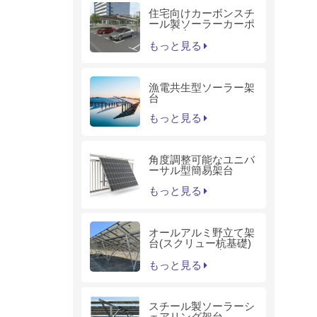
住宅向けカーボンスチ
ール製ソーラーカーポ
ート架台
もっと見る
漁電共生型ソーラー架
台
もっと見る
角度調整可能なユニバ
ーサル型簡易架台
もっと見る
オールアルミ野立て架
台(スクリュー杭基礎)
－KS1シリーズ
もっと見る
スチール製ソーラーシ
ェアリング架台