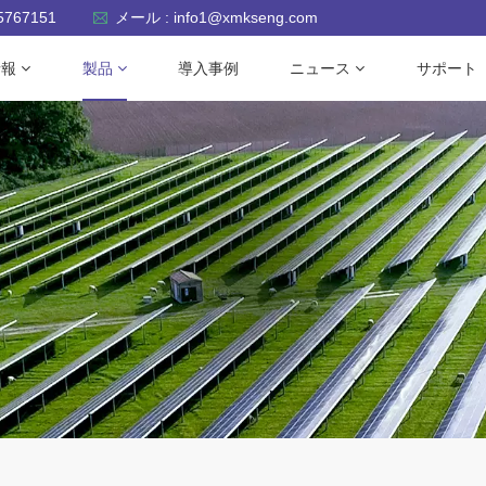
-5767151
メール : info1@xmkseng.com
情報
製品
導入事例
ニュース
サポート