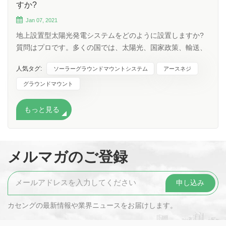
すか?
Jan 07, 2021
地上設置型太陽光発電システムをどのように設置しますか?
質問はプロです。多くの国では、太陽光、国家政策、輸送、
さまざまな高度、土壌など、 ソーラー地上設置システムの設
人気タグ:
ソーラーグラウンドマウントシステム
アースネジ
置についてさまざまな質問があります。 あらゆるタイプの土
壌に対応するソーラー地上設置ソリューションがあります。
グラウンドマウント
標高、地下水面、環境が異なるため、土壌は砂質、軟質、岩
質、または粘土質に分類できます。 最も一般的な 4 つのソー
もっと見る
ラー グラウンド マウント ソリューション: グラウンド スク
リュー、 コンクリート基礎、 フラット グラウンド バラスト
、および C /U パイル。さまざまなソーラー グラウンド マウ
メルマガのご登録
ント ソリューションは、さまざまな土壌に対応できます。
アースネジ: アースねじは、溶融亜鉛めっき Q235B 素材、外
径 76mm、長さ 1000 ～ 3000mm、フランジ径 200mm また
は 220mm のアース アンカーです。 ポストの底部近くに取
り付けまたは取り付けられたアースネジ作業。適切な深さま
カセングの最新情報や業界ニュースをお届けします。
で打ち込むと、アーススクリューのらせん部分は、その上に