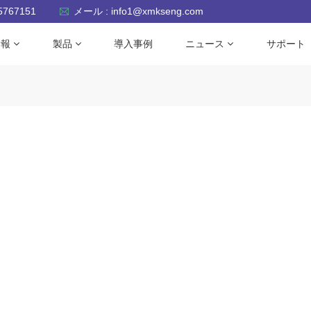
-5767151
メール : info1@xmkseng.com
情報
製品
導入事例
ニュース
サポート