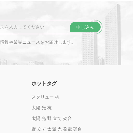
情報や業界ニュースをお届けします。
ホットタグ
スクリュー 杭
太陽 光 杭
太陽 光 野 立て 架台
野 立て 太陽 光 発電 架台