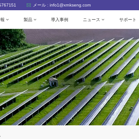
-5767151
メール : info1@xmkseng.com
情報
製品
導入事例
ニュース
サポート
ム