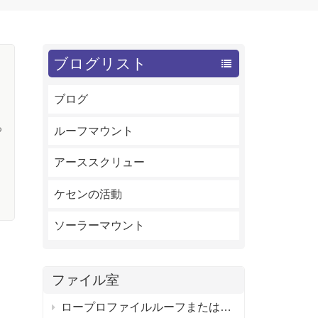
ブログリスト
ブログ
る
ルーフマウント
ネ
アーススクリュー
ケセンの活動
ま
ソーラーマウント
方
ファイル室
ロープロファイルルーフまたはフラットルーフ用の調整可能なソーラーパネルタイトルマウントブラケット
g