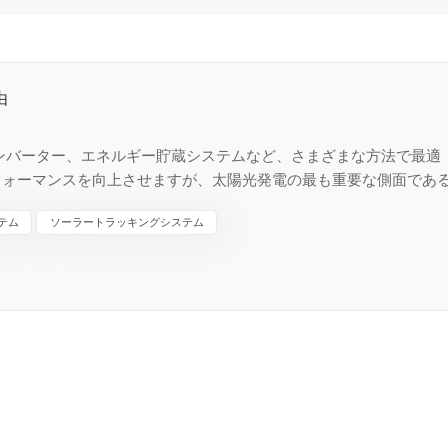
由
ンバーター、エネルギー貯蔵システムなど、さまざまな方法で最適
フォーマンスを向上させますが、太陽光発電の最も重要な側面であ
g Metal Tech は、 1 軸ソーラー トラッカー ( ソーラー パ
テム
ソーラートラッキングシステム
けシステム)を通じてこの機会を認めています。この独自のトラッ
能制御のクローズド ループ トラッキングを利用しています。これ
を使用して、太陽電池アレイの最適な位置を決定することを意味し
。 製品には、KST-1P、KST-2P、KST-2PM の 3 つのモデ
1 つ付属しており、KST-2PM は最大 4 つのユニットで構成できま
0 枚の縦向きパネル、または合計 180 枚のパネルを選択できます。
傾斜した地形に適応できます。東西アクセスのすべてのスロープは、各
応できます。 セルフパワーのメイン コントロール ユニットは、
ee 接続を介して通信できます。トラッカーの監視システムには、夜間の積
組み込まれています。 国営ハイテク企業である Xiamen Ksen