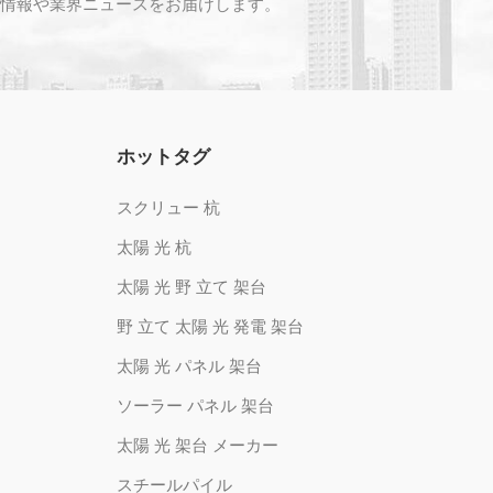
情報や業界ニュースをお届けします。
ホットタグ
スクリュー 杭
太陽 光 杭
太陽 光 野 立て 架台
野 立て 太陽 光 発電 架台
太陽 光 パネル 架台
ソーラー パネル 架台
太陽 光 架台 メーカー
スチールパイル