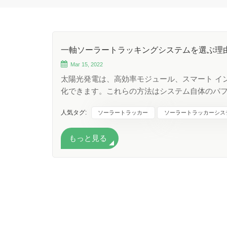
一軸ソーラートラッキングシステムを選ぶ理
Mar 15, 2022
太陽光発電は、高効率モジュール、スマート イ
化できます。これらの方法はシステム自体のパ
太陽光を最大限に活用する適応技術が存在します。 Ksen
人気タグ:
ソーラートラッカー
ソーラートラッカーシス
ルの最適な照明領域を得るために調整する取り付
カー ラインは、天文学的アルゴリズムと人工知
もっと見る
は、太陽の位置の予測測定と光センサーの両方
す。この技術により、1度の高薄精度が保証されています
ルがあります。最初の 2 つは機械駆動ユニットが 
す。マルチドライブモデルでは、最大 2 列の 9
KST トラッカーは、南北方向に最大 10 度
向に最大 60 度に達するトラッカーの回転に対
RS485 有線ポートまたはワイヤレス Zigb
み込み、過負荷、およびシステム障害に対する保護が