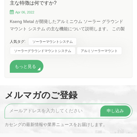
主な特徴は何ですか?
Apr 06, 2022
Kseng Metal が開発したアルミニウム ソーラー グラウンド
マウント システム の主な機能について説明します。 この製
品は、地上設置型ソーラーアプリケーションに最適なソリュ
人気タグ:
ソーラーマウントシステム
ーションです。汎用性の高い設計は、コンクリートおよびグ
ラウンド スクリュー基礎タイプと互換性があり、水平および
ソーラーグラウンドマウントシステム
アルミソーラーマウント
縦方向のアレイ レイアウト、ならびにフレームレスおよびフ
レーム付きモジュールの両方に適しています。 よく考え抜か
もっと見る
れた設計と実証済みの素材により、信頼性の高いパフォーマ
ンスが保証されます。 システムの素材には、耐久性のあるア
ルミニウム合金 6005-T5 と SUS 304 ステンレス鋼を選択
メルマガのご登録
し、時間あたり最大 216 キロメートルの風力と平方メートル
あたり最大 1.4 キロニュートンの雪荷重など、腐食や極端な
天候に耐えるために陽極酸化および亜鉛メッキを施し、少な
くとも 25 年と推定される、持続的でトラブルのない耐用年
数。 主要なシステム材料としてアルミニウムを選択すること
カセングの最新情報や業界ニュースをお届けします。
により、この製品は軽量で頑丈になり、輸送と設置が容易に