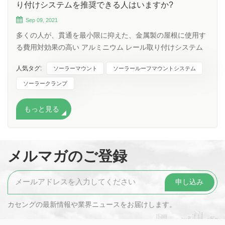
り付けシステムを推奨できる人はいますか?
Sep 09, 2021
多くの人が、貫通を最小限に抑えた、金属製の屋根に使用す
る費用対効果の高い アルミニウム レール取り付けシステム
を探しています。 最も費用対効果の高いソーラー パネルの
人気タグ:
ソーラーマウント
ソーラールーフマウントシステム
屋根取り付けブラケットには、いくつかのオプションがあり
ますが、そうする前に次の要因を考慮する必要があります。
ソーラークランプ
1/隆起した尾根/波形の間にある金属屋根の平らな底のチャネ
ルの幅にも注意してください. 2/風荷重と雪荷重 3/クランプ
もっと見る
に合わせて屋根の継ぎ目を曲げないでください。これを行う
と、屋根の保証が無効になります。Kseng メーカーは、すべ
ての金属屋根タイプに対応する多種多様なクランプを製造し
メルマガのご登録
ています。ぴったり合うクランプを見つけてください。 4/継
ぎ目が南北に走るとき、レールを東西に向けます。これによ
り、スタンディング シーム ルーフで最大のシステム強度が
得られ、スタンディング シームは NS で強度を、レールは
EW 方向でそれぞれ強度を提供します。 5/適切なドリルねじ
カセングの最新情報や業界ニュースをお届けします。
を使用してください。金属屋根を介して木材に自己穿孔する