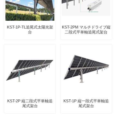
KST-1P-TL追尾式太陽光架
KST-2PM マルチドライブ縦
台
二段式平単軸追尾式架台
KST-2P 縦二段式平単軸追
KST-1P 縦一段式平単軸追
尾式架台
尾式架台