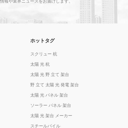
情報や業界ニュースをお届けします。
ホットタグ
スクリュー 杭
太陽 光 杭
太陽 光 野 立て 架台
野 立て 太陽 光 発電 架台
太陽 光 パネル 架台
ソーラー パネル 架台
太陽 光 架台 メーカー
スチールパイル