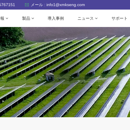
-5767151
メール : info1@xmkseng.com
情報
製品
導入事例
ニュース
サポート