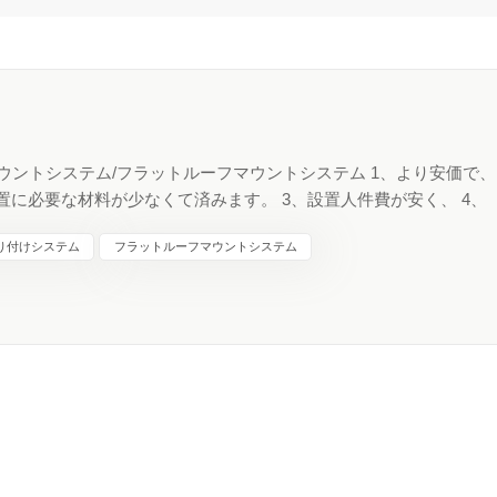
ウントシステム/フラットルーフマウントシステム 1、より安価で、
に必要な材料が少なくて済みます。 3、設置人件費が安く、 4、
、便利なパネルクリーニング 現在、太陽光発電システムを設置する
取り付けシステム
フラットルーフマウントシステム
理由は明らかです。世界は変化しており、気候、経済、テクノロジ
の所有者が屋根をソーラー テナント スペースとして使用するとい
ました。しかし、すでに述べたように、状況は変化しています。現
、過去数十年にわたる大規模な太陽光発電 (PV) 技術の採用によ
減されました。 、およびメンテナンス。 多くの自作工場は、平屋
り、太陽エネルギー アプリケーションや商業用アプリケーションを
ムは、pv ソーラー パネル取り付けバラストとも呼ばれます。ソーラ
 PV モジュールを簡単に取り付けることができます。平屋根用途
テムです。 非貫通バラスト平屋根ソーラーマウントシステムは、
て簡単に使用できます。 フラットルーフソーラーシステムとフラッ