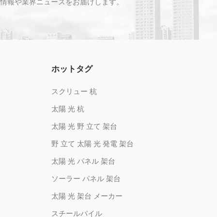
情報や業界ニュースをお届けします。
ホットタグ
スクリュー 杭
太陽 光 杭
太陽 光 野 立て 架台
野 立て 太陽 光 発電 架台
太陽 光 パネル 架台
ソーラー パネル 架台
太陽 光 架台 メーカー
スチールパイル