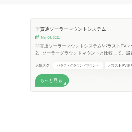
非貫通ソーラーマウントシステム
Mar 04, 2021
非貫通ソーラーマウントシステム/バラストPVマ
2、ソーラーグラウンドマウントと比較して、設置
未使用のスペースを活用し、 5、許しやすい 6
人気タグ:
バラストグラウンドマウント
バラスト PV 
客がますます増えているのはなぜですか? その
はすべて変化しています。10 年前、商用不動産
もっと見る
アイデアは、複雑で費用がかかるように思われ
在、太陽エネルギーの技術はますます発展しており
り、PV 機器、設置に関連するコストが大幅に削
根にソーラー システムを設置したいと考えてお
促進しています。バラスト pv 取り付けシステ
ー ルーフ取り付けシステムは、現在のほとんどの
向けの革新的なワンピースソーラーマウントシス
地上マウントソーラーPVマウントシステムとし