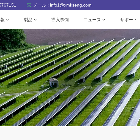
-5767151
メール : info1@xmkseng.com
情報
製品
導入事例
ニュース
サポート