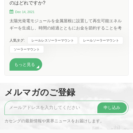
のはどれですか?
Dec 14, 2021
太陽光発電モジュールを金属屋根に設置して再生可能エネル
ギーを生成し、時間の経過とともにお金を節約することを考
えているなら、あなたは良い選択をしました. 金属製の屋根
人気タグ:
レールレスソーラーマウント
レールソーラーマウント
は、耐用年数が長く耐久性に優れているため、ソーラー モジ
ュールを取り付けるのに適したプラットフォームです。 しか
ソーラーマウント
し、あなたの屋上に設置する最も低価格 のソーラーマウント
はどれでしょうか? 屋上にレールレスのソーラーマウントシ
もっと見る
ステムを選択する人がますます増えています。なんで？これ
は主に経済的利益によるものです。 レールレス ソーラー ル
ーフ マウントとレール マウント、レールレス ソーラー ルー
メルマガのご登録
フ マウントには、コスト面で大きな利点があります。お客様
の質問のいくつかから結論を出すことができます。 質問 1:
設置にいくらかけたいですか? レールとコンポーネントは、
レイアウト、組み立て、作業、設置に時間がかかります。し
かし、事前に組み立てられた レールレス システム は、コツ
カセングの最新情報や業界ニュースをお届けします。
をつかめば、モジュールごとに約 90 秒で取り付けることが