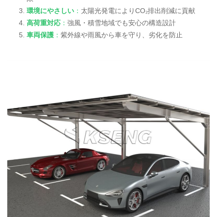
環境にやさしい
：
太陽光発電によりCO₂排出削減に貢献
高荷重対応
：
強風・積雪地域でも安心の構造設計
車両保護
：
紫外線や雨風から車を守り、劣化を防止