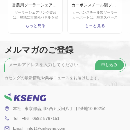
営農用ソーラーシェアリング架台
カーボンスチール製ソーラーカーポート
ソーラーシェアリング架台
カーボンスチール製ソーラー
は、農地に太陽光パネルを安
カーポートは、駐車スペース
全かつ効率的に設置するため
を有効活用しつつ、再生可能
もっと見る
もっと見る
の大型発電設備向け架台構造
エネルギーを同時に創出でき
です。システムは地面にしっ
る革新的なソリューションで
かりと固定され、農地の自然
す。高強度のカーボンスチー
環境下でも安定した稼働を実
ルを採用し、優れた耐久性と
現します。
耐候性を備え、長期間の使用
メルマガのご登録
にも対応可能です。
カセングの最新情報や業界ニュースをお届けします。
本社 : 東京都品川区西五反田八丁目2番地10-602室
Tel : +86 - 0592-5767151
Email : info1@xmkseng.com