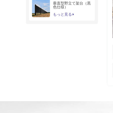
垂直型野立て架台（黒
色仕様）
もっと見る