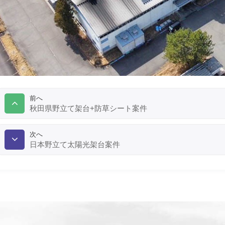
前へ
秋田県野立て架台+防草シート案件
次へ
日本野立て太陽光架台案件