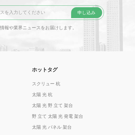
情報や業界ニュースをお届けします。
ホットタグ
スクリュー 杭
太陽 光 杭
太陽 光 野 立て 架台
野 立て 太陽 光 発電 架台
太陽 光 パネル 架台