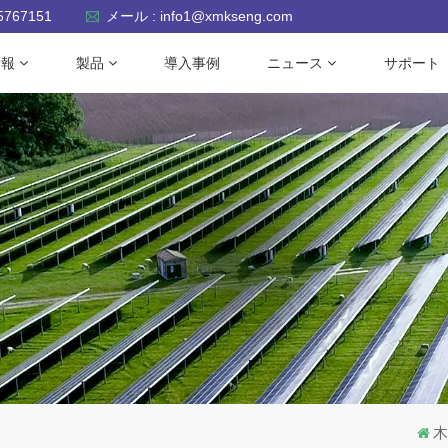
-5767151
メール : info1@xmkseng.com
情報
製品
導入事例
ニュース
サポート