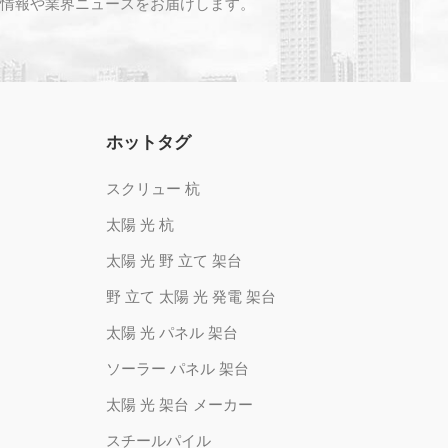
情報や業界ニュースをお届けします。
ホットタグ
スクリュー 杭
太陽 光 杭
太陽 光 野 立て 架台
野 立て 太陽 光 発電 架台
太陽 光 パネル 架台
ソーラー パネル 架台
太陽 光 架台 メーカー
スチールパイル