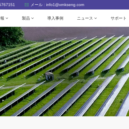
-5767151
メール : info1@xmkseng.com
情報
製品
導入事例
ニュース
サポート