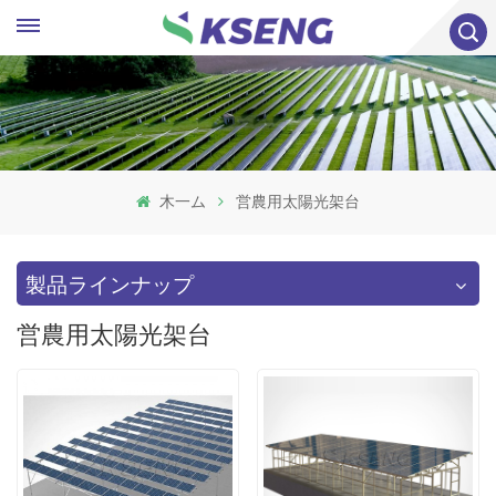
木一ム
営農用太陽光架台
製品ラインナップ
営農用太陽光架台