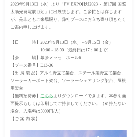
2023年9月13日（水）より「PV EXPO[秋]2023～ 第17回 国際
太陽光発電展 [秋]」に出展致します。
ご多忙とは存じます
が、是非ともご来場賜り、弊社ブースにお立ち寄り頂きたく
ご案内申し上げます。
【日 時】
2023年9月13日（水）～9月15日（金）
10:00 - 18:00（最終日は17：00まで）
【会 場】
幕張メッセ ホール6
【
ブース番号
】
E13-36
【出 展 製 品】
アルミ野立て架台、
スチール製野立て架台、
ソーラーカーポート架台
、ソーラーシェアリング架台、屋根
用架台
【無料招待券】
こちら
よりダウンロードできます。本券を画
面提示もしくは印刷してご持参してください。（※持たない
場合、入場料は5000円/人）
案 内 状】
【ご