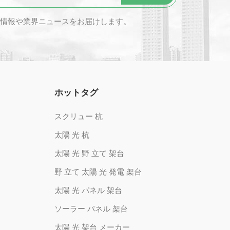
情報や業界ニュースをお届けします。
ホットタグ
スクリュー 杭
太陽 光 杭
太陽 光 野 立て 架台
野 立て 太陽 光 発電 架台
太陽 光 パネル 架台
ソーラー パネル 架台
太陽 光 架台 メーカー