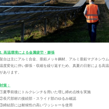
1. 高温環境による金属疲労・膨張
架台は主にアルミ合金、亜鉛メッキ鋼材、アルミ亜鉛マグネシウ
温度変化に伴い膨張・収縮を繰り返すため、真夏の日射による高
があります。
対策：
①夏季前後にトルクレンチを用いた増し締め点検を実施
②長尺部材の接続部・スライド部のゆるみ確認
③締結部には耐候性の高いワッシャーを使用