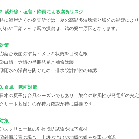
2. 紫外線・塩害・降雨による腐食リスク
特に海岸近くの発電所では、夏の高温多湿環境と塩分の影響によ
がれや亜鉛メッキ層の損傷は、錆の発生原因となります。
対策：
①架台表面の塗装・メッキ状態を目視点検
②白錆・赤錆の早期発見と補修塗装
③雨水の滞留を防ぐため、排水設計部位の確認
3. 台風・豪雨対策
日本の夏季は台風シーズンでもあり、架台の耐風性が発電所の安
クリート基礎）の保持力確認が特に重要です。
対策：
①スクリュー杭の引抜抵抗試験や沈下点検
②斜面設置の場合、土壌の流出や地盤の緩みを重点確認