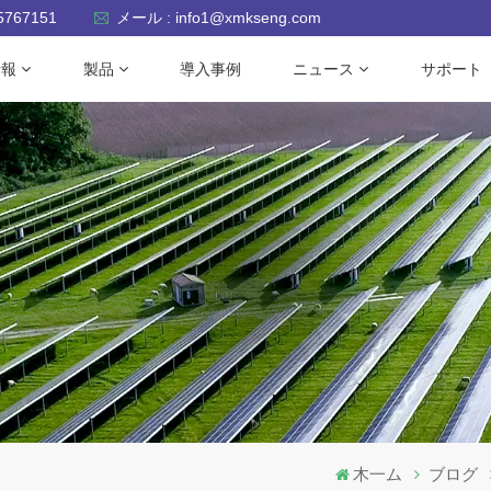
-5767151
メール : info1@xmkseng.com
情報
製品
導入事例
ニュース
サポート
木一ム
ブログ