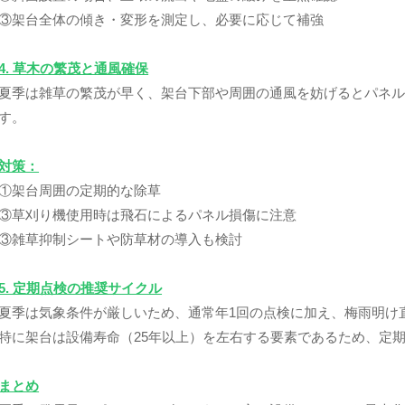
③架台全体の傾き・変形を測定し、必要に応じて補強
4. 草木の繁茂と通風確保
夏季は雑草の繁茂が早く、架台下部や周囲の通風を妨げるとパネ
す。
対策：
①架台周囲の定期的な除草
③草刈り機使用時は飛石によるパネル損傷に注意
③雑草抑制シートや防草材の導入も検討
5. 定期点検の推奨サイクル
夏季は気象条件が厳しいため、通常年1回の点検に加え、梅雨明け
特に架台は設備寿命（25年以上）を左右する要素であるため、定
まとめ