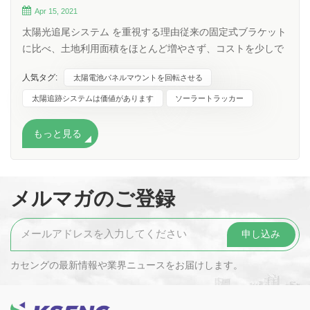
Apr 15, 2021
太陽光追尾システム を重視する理由従来の固定式ブラケット
に比べ、土地利用面積をほとんど増やさず、コストを少しで
も上げるだけで、15～30%以上の電力利得が得られることは
人気タグ:
太陽電池パネルマウントを回転させる
間違いありません。最も費用対効果の高い。太陽光発電所で
の太陽光発電追跡システムの適用は、単純な消費行動ではな
太陽追跡システムは価値があります
ソーラートラッカー
く、長期的な投資であり、その利点は非常に重要です。 コン
ポーネント配置スキーム： さまざまな顧客の要件を満たすた
もっと見る
めに、さまざまなスキームがあります。 KSENG は、建築家
やエンジニアに風工学サービスを提供する最初のアメリカの
会社である CPP との協力関係を確立しました。KS トラッカ
メルマガのご登録
ー追跡システムの周波数と減衰比の特性を組み合わせて、共
振、フラッター、ギャロップ、ねじれ発散などの結果を研究
します。空気力学によって引き起こされる KS トラッカー シ
ステムの影響を分析し、動作中のシステムの影響と不安定特
性を分析します。 特徴: 1. システムの減衰比が大きく、コン
カセングの最新情報や業界ニュースをお届けします。
ポーネントの振幅を 50% 減らすことができます。 2. スピン
ドルの力は 40% を減らすことができます。 3. ドライブ コラ