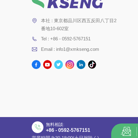
本社 : 東京都品川区西五反田八丁目2
番地10-602室
Tel : +86 - 0592-5767151
Email : info1@xmkseng.com
無料相談:
© 2024 日本KSWT工ネルギ一株式会社 All Rights Res
+86 - 0592-5767151
IPv6
|
公式サイト
|
Xml
|
Privacy Policy
営業時間 9:30-18:00(土日祝除く)