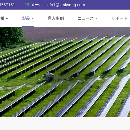
-5767151
メール : info1@xmkseng.com
情報
製品
導入事例
ニュース
サポート