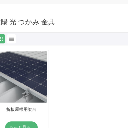
陽 光 つかみ 金具
折板屋根用架台
もっと見る