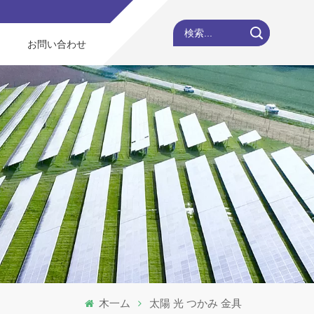
検索...
お問い合わせ
木一ム
太陽 光 つかみ 金具