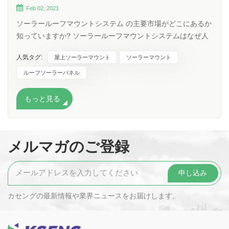
Feb 02, 2021
ソーラールーフマウントシステム の主要市場がどこにあるか
知っていますか? ソーラールーフマウントシステムはなぜ人
気があるのですか? 分析によると、ルーフソーラーマウント
人気タグ:
屋上ソーラーマウント
ソーラーマウント
の主な市場は東南アジア、米国、オーストラリア、ヨーロッ
パなどです。 東南アジア： 彼らは主に鉄/錫の屋根 のソーラ
ルーフソーラーパネル
ー ブラケット システム 、一般的なソーラー ルーフ マウント
ブラケットを次のように使用します。 米国: それらは主に、
もっと見る
独自の屋根の要件、 フラット ルーフ ソーラー マウント シス
テム (ルーフ バラスト システム)、ブリキ/鉄ルーフ マウント
ブラケット システム、および調節可能なルーフ マウント シ
メルマガのご登録
ステムに従っています。 オーストラリア： オーストラリア
は主に ソーラー ルーフ フック と L フィート ルーフ ブラケ
ット システムを使用しています。 ヨーロッパ： オーストラ
リアと同様に、ヨーロッパではより多くのソーラー ルーフ
フックが使用されていますが、ソーラー バラスト システム
カセングの最新情報や業界ニュースをお届けします。
の需要も非常に高くなっています。過去の例では、ヨーロッ
パ諸国のルーフ ブラケット システムの需要も 50% を占めて