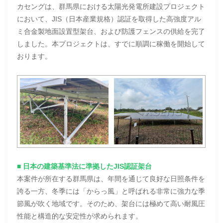
カセングは、群馬県における太陽光発電所建設プロジェクト
において、JIS（日本産業規格）認証を取得した高強度アル
ミ合金製地面設置型架台、および防護フェンスの供給を完了
しました。本プロジェクトは、すでに順調に稼働を開始して
おります。
■ 日本の建築基準法に準拠したJIS認証架台
本案件が所在する群馬県は、年間を通じて良好な日照条件を
誇る一方、冬季には「からっ風」と呼ばれる非常に強力な季
節風が吹く地域です。そのため、架台には極めて高い耐風圧
性能と構造的な安定性が求められます。