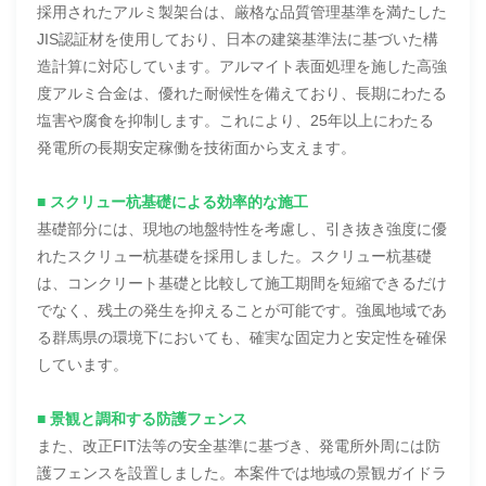
採用されたアルミ製架台は、厳格な品質管理基準を満たした
JIS認証材を使用しており、日本の建築基準法に基づいた構
造計算に対応しています。アルマイト表面処理を施した高強
度アルミ合金は、優れた耐候性を備えており、長期にわたる
塩害や腐食を抑制します。これにより、25年以上にわたる
発電所の長期安定稼働を技術面から支えます。
■ スクリュー杭基礎による効率的な施工
基礎部分には、現地の地盤特性を考慮し、引き抜き強度に優
れたスクリュー杭基礎を採用しました。スクリュー杭基礎
は、コンクリート基礎と比較して施工期間を短縮できるだけ
でなく、残土の発生を抑えることが可能です。強風地域であ
る群馬県の環境下においても、確実な固定力と安定性を確保
しています。
■ 景観と調和する防護フェンス
また、改正FIT法等の安全基準に基づき、発電所外周には防
護フェンスを設置しました。本案件では地域の景観ガイドラ