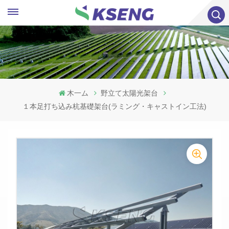
木一ム
野立て太陽光架台
１本足打ち込み杭基礎架台(ラミング・キャストイン工法)