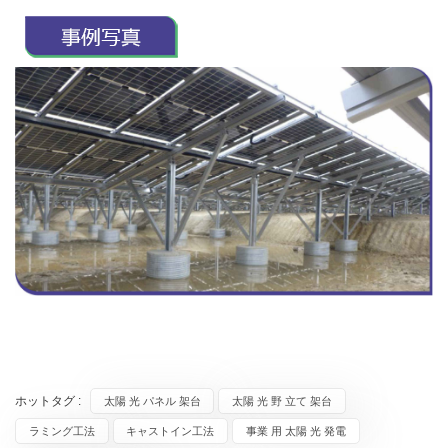
ホットタグ :
太陽 光 パネル 架台
太陽 光 野 立て 架台
ラミング工法
キャストイン工法
事業 用 太陽 光 発電