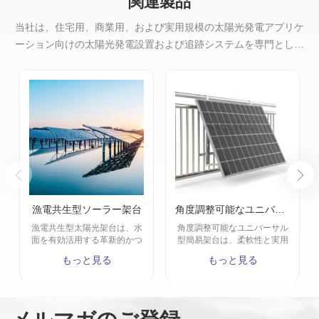
関連製品
当社は、住宅用、商業用、および実用規模の太陽光発電アプリケ
ーション向けの太陽光発電設置および追跡システムを専門として
います。
漁電共生型ソーラー架台
角度調整可能なユニバーサル型簡易架台
漁電共生型太陽光架台は、水
角度調整可能なユニバーサル
面を有効活用する革新的かつ
型簡易架台は、柔軟性と実用
持続可能なソリューションで
性に優れた設計で、住宅向け
もっと見る
もっと見る
す。養殖池・湖・貯水池など
の簡易太陽光架台ソリューシ
の水面に太陽光パネルを設置
ョンです。
し、水上では発電、水中では
養殖を行うことで、「発電」
と「養殖」を両立させます。