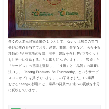
多くの太陽光発電企業の 1 つとして、Kseng は独自の専門
分野に焦点を当てており、産業、商業、住宅など、あらゆる
種類の PV 発電所の投資、開発、建設を含む PV ブラケット
を世界中に促進することに取り組んでいます。 . 「製造」と
「サービス」の意識を堅持し、「技術」と「品質」の革新に
注力し、「Kseng Products, Be Trustworthy」というサービ
スコンセプトを掲げています。この栄誉はまた、PV業界に
おけるKsengの影響力と、業界の発展の加速への貢献を十分
に反映しています。