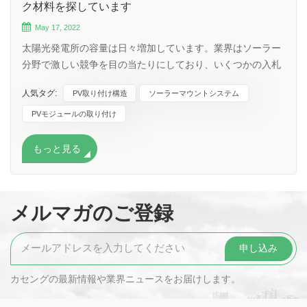
ク材料を探しています
May 17, 2022
太陽光発電所の容量は日々増加しています。業界はソーラー
分野で激しい競争を目の当たりにしており、いくつかの入札
者は PV モジュールの取り付け構造の品質について妥協して
人気タグ:
PV取り付け構造
ソーラーマウントシステム
います。ソーラーマウント構造のさまざまな側面とタイプを
理解することが最も重要です。 PV 取り付け構造 は、太陽光
PVモジュールの取り付け
発電モジュールを支持するために使用されます。PV モジュ
ールは 25 年間使用できるように作られているため、PV モジ
もっと見る
ュールを 25 年間サポートする必要があるため、PV モジュー
ルの取り付け構造を選択することが非常に重要です。 ソーラ
ーパネルの取り付け構造は、3種類の素材でできています。
メルマガのご登録
溶融亜鉛めっき、アルミニウム、軟鋼 (MS) です。 溶融亜鉛
めっき鉄: ソーラーマウント亜鉛メッキスチールレールは、
PVモジュールの取り付け に強力な構造を提供します。ソー
ラーパネルを固定し、しっかりと保持します。高品質の
HDG Q235 は、高い耐荷重性と耐風性を備え、ソーラー パ
カセングの最新情報や業界ニュースをお届けします。
ネルの安全性を確保します。当社のソーラーラッキング亜鉛