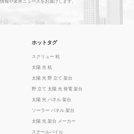
情報や業界ニュースをお届けします。
ホットタグ
スクリュー 杭
太陽 光 杭
太陽 光 野 立て 架台
野 立て 太陽 光 発電 架台
太陽 光 パネル 架台
ソーラー パネル 架台
太陽 光 架台 メーカー
スチールパイル