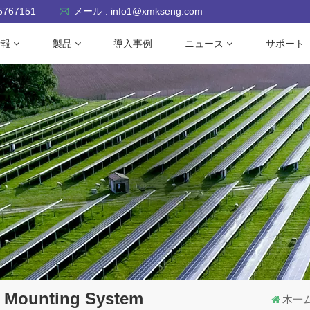
-5767151
メール : info1@xmkseng.com
情報
製品
導入事例
ニュース
サポート
r Mounting System
木一